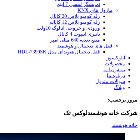
نمایشگر لمسی 7 اینچ
ماژول های KNX
رله کومبو پلاس 20 کانال
رله کومبو پلاس 12 کاناله
ورودی و خروجی آنالوگ 10ولت
باینری اینپوت 4 کانال
منبع تغذیه 640 میلی آمپر
قفل های دیجیتال و هوشمند
قفل دیجیتال هیوندای مدل HDL-7390SK
آیلوکسوز
محصولات
تماس با ما
درباره ما
سوالات متدول
وبلاگ
مرور برچسب:
شرکت خانه هوشمندلوکس تک
خانه هوشمند