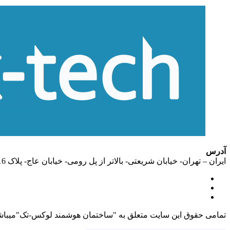
آدرس
ایران – تهران- خیابان شریعتی- بالاتر از پل رومی- خیابان عاج- پلاک 16- واحد 6
تمامی حقوق این سایت متعلق به "ساختمان هوشمند لوکس-تک"میباش