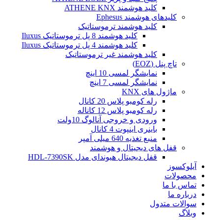
کلید هوشمند ATHENE KNX
کلیدهای هوشمند Ephesus
کلید هوشمند ترموستاتیک
کلید هوشمند 8 پل ترموستاتیک Iluxus
کلید هوشمند 4 پل ترموستاتیک Iluxus
کلید هوشمند غیر ترموستاتیک
تاچ پنل (EOZ)
نمایشگر لمسی 10 اینچ
نمایشگر لمسی 7 اینچ
ماژول های KNX
رله کومبو پلاس 20 کانال
رله کومبو پلاس 12 کاناله
ورودی و خروجی آنالوگ 10ولت
باینری اینپوت 4 کانال
منبع تغذیه 640 میلی آمپر
قفل های دیجیتال و هوشمند
قفل دیجیتال هیوندای مدل HDL-7390SK
آیلوکسوز
محصولات
تماس با ما
درباره ما
سوالات متدول
وبلاگ