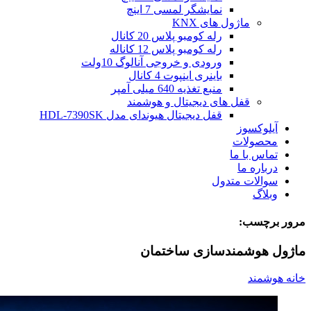
نمایشگر لمسی 7 اینچ
ماژول های KNX
رله کومبو پلاس 20 کانال
رله کومبو پلاس 12 کاناله
ورودی و خروجی آنالوگ 10ولت
باینری اینپوت 4 کانال
منبع تغذیه 640 میلی آمپر
قفل های دیجیتال و هوشمند
قفل دیجیتال هیوندای مدل HDL-7390SK
آیلوکسوز
محصولات
تماس با ما
درباره ما
سوالات متدول
وبلاگ
مرور برچسب:
ماژول هوشمندسازی ساختمان
خانه هوشمند