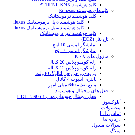
کلید هوشمند ATHENE KNX
کلیدهای هوشمند Ephesus
کلید هوشمند ترموستاتیک
کلید هوشمند 8 پل ترموستاتیک Iluxus
کلید هوشمند 4 پل ترموستاتیک Iluxus
کلید هوشمند غیر ترموستاتیک
تاچ پنل (EOZ)
نمایشگر لمسی 10 اینچ
نمایشگر لمسی 7 اینچ
ماژول های KNX
رله کومبو پلاس 20 کانال
رله کومبو پلاس 12 کاناله
ورودی و خروجی آنالوگ 10ولت
باینری اینپوت 4 کانال
منبع تغذیه 640 میلی آمپر
قفل های دیجیتال و هوشمند
قفل دیجیتال هیوندای مدل HDL-7390SK
آیلوکسوز
محصولات
تماس با ما
درباره ما
سوالات متدول
وبلاگ